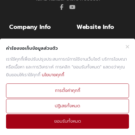
facebook
youtube
Company Info
Website Info
Billing Note Online
CCTV Policy
คำร้องขอเก็บข้อมูลส่วนตัว
E-mail
Cookies Policy
เราใช้คุกกี้เพื่อปรับปรุงประสบการณ์การใช้งานเว็บไซต์ บริการโฆษณา
PDPA Policy
หรือเนื้อหา และการวิเคราะห์ การคลิก "ยอมรับทั้งหมด" แสดงว่าคุณ
Contact Info
ยินยอมให้เราใช้คุกกี้
นโยบายคุกกี้
PHONE
02 960 1380-9
การตั้งค่าคุกกี้
FAX
02 960 1394
ปฏิเสธทั้งหมด
E-MAIL
admin@prebuilt.co.th
ยอมรับทั้งหมด