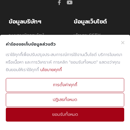
facebook
youtube
ข้อมูลบริษัทฯ
ข้อมูลเว็บไซต์
ระบบวางบิลออนไลน์
นโยบาย CCTV
คำร้องขอเก็บข้อมูลส่วนตัว
ระบบอีเมล
นโยบายคุกกี้
เราใช้คุกกี้เพื่อปรับปรุงประสบการณ์การใช้งานเว็บไซต์ บริการโฆษณา
นโยบายความคุ้มครอง
หรือเนื้อหา และการวิเคราะห์ การคลิก "ยอมรับทั้งหมด" แสดงว่าคุณ
ข้อมูลส่วนบุคคล
ยินยอมให้เราใช้คุกกี้
นโยบายคุกกี้
ติดต่อเรา
การตั้งค่าคุกกี้
โทรศัพท์
02 960 1380-9
ปฏิเสธทั้งหมด
แฟกซ์
02 960 1394
ยอมรับทั้งหมด
อีเมล
admin@prebuilt.co.th